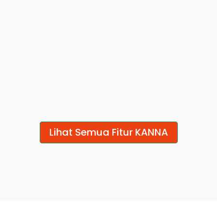
progres semua 
langsung di 
proyek dalam satu 
proyeknya, nggak 
tampilan live, terbuka 
lagi nyebar di grup 
untuk semua tim
chat dan email.
Laporan Serba 
Atur Jadwal 
Digital 
dengan Gantt 
Chart 
Ganti form kertas 
Atur jadwal tinggal 
dengan laporan 
Lihat Semua Fitur KANNA
drag-and-drop, 
digital. Tanda tangan, 
dependensi update 
foto, dan data 
otomatis, timeline 
langsung dari 
selalu akurat.
lapangan.