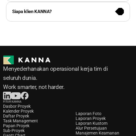
mengusulkan paket khusus yang terbaik untuk 
Anda.
Siapa klien KANNA?
Menyederhanakan operasional kerja tim di 
seluruh dunia. 
Work smarter, not harder.
FITUR KANNA
Dasbor Proyek
Kalender Proyek
Laporan Foto
Daftar Proyek
Laporan Proyek
Task Management
Laporan Kustom
Papan Proyek
Alur Persetujuan
Sub-Proyek
Manajemen Keamanan
Gantt Chart