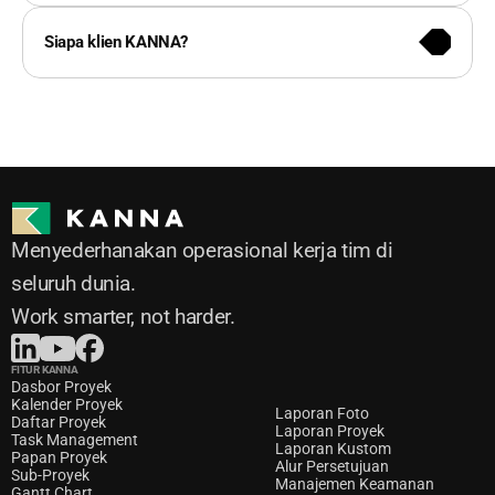
mengusulkan paket khusus yang terbaik untuk 
Anda.
Siapa klien KANNA?
Menyederhanakan operasional kerja tim di 
seluruh dunia. 
Work smarter, not harder.
FITUR KANNA
Dasbor Proyek
Kalender Proyek
Laporan Foto
Daftar Proyek
Laporan Proyek
Task Management
Laporan Kustom
Papan Proyek
Alur Persetujuan
Sub-Proyek
Manajemen Keamanan
Gantt Chart