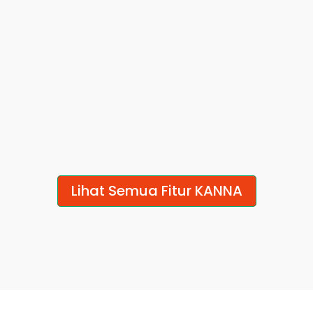
progres semua 
langsung di 
proyek dalam satu 
proyeknya, nggak 
tampilan live, terbuka 
lagi nyebar di grup 
untuk semua tim
chat dan email.
Laporan Serba 
Atur Jadwal 
Digital 
dengan Gantt 
Chart 
Ganti form kertas 
Atur jadwal tinggal 
dengan laporan 
Lihat Semua Fitur KANNA
drag-and-drop, 
digital. Tanda tangan, 
dependensi update 
foto, dan data 
otomatis, timeline 
langsung dari 
selalu akurat.
lapangan.