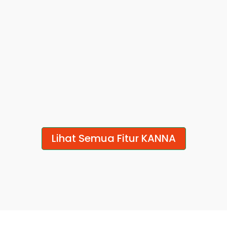
progres semua 
langsung di 
proyek dalam satu 
proyeknya, nggak 
tampilan live, terbuka 
lagi nyebar di grup 
untuk semua tim
chat dan email.
Laporan Serba 
Atur Jadwal 
Digital 
dengan Gantt 
Chart 
Ganti form kertas 
Atur jadwal tinggal 
dengan laporan 
Lihat Semua Fitur KANNA
drag-and-drop, 
digital. Tanda tangan, 
dependensi update 
foto, dan data 
otomatis, timeline 
langsung dari 
selalu akurat.
lapangan.