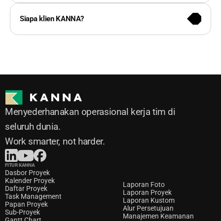
mengusulkan paket khusus yang terbaik untuk 
Anda.
Siapa klien KANNA?
Menyederhanakan operasional kerja tim di 
seluruh dunia. 
Work smarter, not harder.
FITUR KANNA
Dasbor Proyek
Kalender Proyek
Laporan Foto
Daftar Proyek
Laporan Proyek
Task Management
Laporan Kustom
Papan Proyek
Alur Persetujuan
Sub-Proyek
Manajemen Keamanan
Gantt Chart